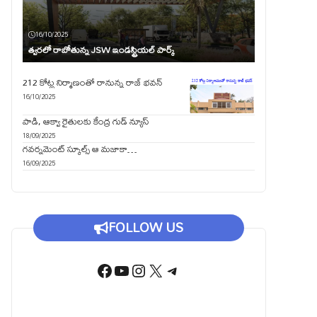
16/10/2025
త్వరలో రాబోతున్న JSW ఇండస్ట్రియల్ పార్క్
212 కోట్ల నిర్మాణంతో రానున్న రాజ్ భవన్
16/10/2025
పాడి, ఆక్వా రైతులకు కేంద్ర గుడ్ న్యూస్
18/09/2025
గవర్నమెంట్ స్కూల్స్ ఆ మజాకా…
16/09/2025
FOLLOW US
Facebook
YouTube
Instagram
X
Telegram