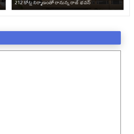
212 కోట్ల నిర్మాణంతో రానున్న రాజ్ భవన్