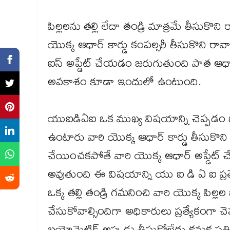
పిల్లలను తల్లి లేదా తండ్రి మాత్రమే తీసుకొని
యొక్క ఆధార్ కార్డు కంపల్సరీ తీసుకొని రా
ఐస్ అప్డేట్ చేయడం జరుగుతుంది పాత ఆధార
అవకాశం కూడా ఇందులో ఉంటుంది.
యుఐడిఏఐ ఒక ముఖ్య విషయాన్ని చెప్పడం జర
ఉంటారు వారి యొక్క ఆధార్ కార్డు తీసుకొని
చేయించకపోతే వారి యొక్క ఆధార్ అప్డేట్
అవుతుంది ఈ విషయాన్ని యు ఐ డి ఏ ఐ ప్రత్
ఒక్క తల్లి తండ్రి గమనించి వారి యొక్క పిల్ల
చేసుకోవాల్సిందిగా అధికారులు ప్రత్యేకంగా 
బయోమెట్రిక్ అప్పుడు తీసుకోలేదు కనుక ప్రతి