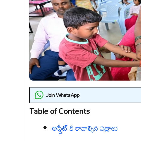
Join WhatsApp
Table of Contents
అప్డేట్ కి కావాల్సిన పత్రాలు