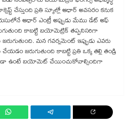
ప్ట్ చేస్తుంది ప్రతి స్కూల్లో ఆధార్ అవసరం కనుక
సులోనే ఆధార్ ఎంట్రీ అప్పుడు మేము డేట్ అఫ్
ుగుతుంది కాబట్టి బయోమెట్రిక్ తప్పనిసరిగా
సెస్ జరుగుతుంది. మన గవర్నమెంట్ ఇప్పుడు ఎవరు
ు చేయడం జరుగుతుంది కాబట్టి ప్రతి ఒక్క తల్లి తండ్రి
ండా ఉంటే బయోమెట్ చేయించుకోవాల్సిందిగా