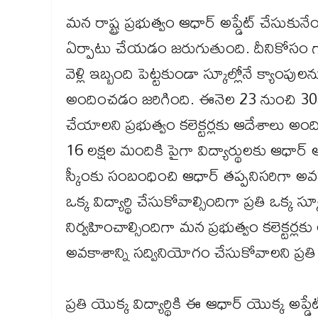
మన రాష్ట్ర ప్రభుత్వం ఆధార్ అప్డేట్ చేసుకునే
ఏర్పాటు చేయడం జరుగుతుంది. దీనికోసం గా 
వెళ్లి ఇబ్బంది పెట్టకుండా స్కూల్లోనే క్యాంప
అందించడం జరిగింది. ఈనెల 23 నుంచి 30వ తే
చేయాలని ప్రభుత్వం కలెక్టర్లకు ఆదేశాలు అందిం
16 లక్షల మందికి పైగా విద్యార్థులకు ఆధార్ అప
స్కీంకు సంబంధించి ఆధార్ తప్పనిసరిగా అవస
ఒక్క విద్యార్థి చేసుకోవాల్సిందిగా ప్రతి ఒక
నిర్వహించాల్సిందిగా మన ప్రభుత్వం కలెక్ట
అవకాశాన్ని సద్వినియోగం చేసుకోవాలని ప్రతి 
ప్రతి యొక్క విద్యార్థికి ఈ ఆధార్ యొక్క అ