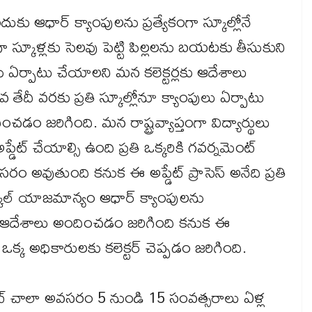
ందుకు ఆధార్ క్యాంపులను ప్రత్యేకంగా స్కూల్లోనే
స్కూళ్లకు సెలవు పెట్టి పిల్లలను బయటకు తీసుకుని
ులను ఏర్పాటు చేయాలని మన కలెక్టర్లకు ఆదేశాలు
దీ వరకు ప్రతి స్కూల్లోనూ క్యాంపులు ఏర్పాటు
చడం జరిగింది. మన రాష్ట్రవ్యాప్తంగా విద్యార్థులు
్డేట్ చేయాల్సి ఉంది ప్రతి ఒక్కరికి గవర్నమెంట్
రం అవుతుంది కనుక ఈ అప్డేట్ ప్రాసెస్ అనేది ప్రతి
్క స్కూల్ యాజమాన్యం ఆధార్ క్యాంపులను
ర్లకు ఆదేశాలు అందించడం జరిగింది కనుక ఈ
ఒక్క అధికారులకు కలెక్టర్ చెప్పడం జరిగింది.
ప్డేట్ చాలా అవసరం 5 నుండి 15 సంవత్సరాలు ఏళ్ల