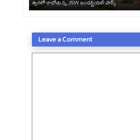
త్వరలో రాబోతున్న JSW ఇండస్ట్రియల్ పార్క్
Leave a Comment
Comment