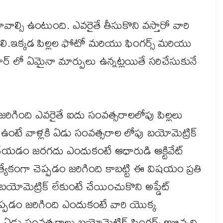
 రావాల్సి ఉంటుంది. ఎవరైతే తీసుకొని వస్తారో వారి
వాలి.ఇక్కడ పిల్లల ఫోటో మరియు ఫింగర్స్ మరియు
్ లో ఏమైనా మార్పులు ఉన్నట్లయితే సరిచేసుకునే
ిగింది ఎవరైతే ఐదు సంవత్సరాలలోపు పిల్లలు
 ఉంటే వాళ్లకి ఏడు సంవత్సరాల లోపు బయోమెట్రిక్
 చేయడం జరగదు ఎందుకంటే ఆధారుడి ఆక్టివేట్
యేకంగా చెప్పడం జరిగింది కాబట్టి ఈ విషయం ప్రతి
ల బయోమెట్రిక్ లేకుంటే చేయించుకొని అప్డేట్
చెప్పడం జరిగింది ఎందుకంటే వారి యొక్క
 ఏడు సంవత్సరాలు బయోమెట్రిక్ ఫింగర్స్ అభివృద్ధి