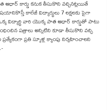
త ఆధార్ కార్డు కనుక తీసుకొని వచ్చినట్లయితే
నికొస్తే కాలేజీ విద్యార్థులు 7 లక్షలకు పైగా
క విద్యార్థి వారి యొక్క పాత ఆధార్ కార్డుతో పాటు
ించిన పత్రాలు అన్నిటిని కూడా తీసుకొని వచ్చి
రత్యేకంగా ప్రతి స్కూళ్ల క్యాంపు నిర్వహించాలని
.-