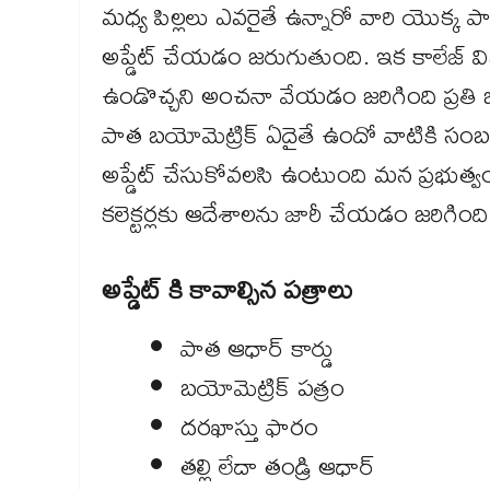
మధ్య పిల్లలు ఎవరైతే ఉన్నారో వారి యొక్క పా
అప్డేట్ చేయడం జరుగుతుంది. ఇక కాలేజ్ విషయా
ఉండొచ్చని అంచనా వేయడం జరిగింది ప్రతి ఒక్
పాత బయోమెట్రిక్ ఏదైతే ఉందో వాటికి సంబంధ
అప్డేట్ చేసుకోవలసి ఉంటుంది మన ప్రభుత్వం ప్
కలెక్టర్లకు ఆదేశాలను జారీ చేయడం జరిగింది
అప్డేట్ కి కావాల్సిన పత్రాలు
పాత ఆధార్ కార్డు
బయోమెట్రిక్ పత్రం
దరఖాస్తు ఫారం
తల్లి లేదా తండ్రి ఆధార్