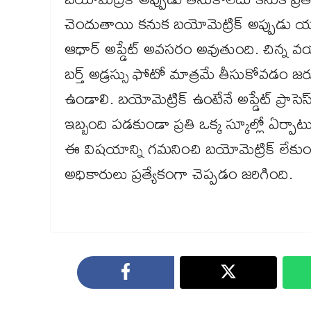
చెందుతాయి కనుక బయోమెట్రిక్ అప్పుడు యాక్సె
ఆధార్ అప్డేట్ అవసరం అవుతుంది. చిన్న వయ
బర్త్ అడ్రస్సు ఫోటో మాత్రమే తీసుకోవడం జర
ఉండాలి. బయోమెట్రిక్ ఉంటేనే అప్డేట్ ప్రా
ఇబ్బంది పడకుండా ప్రతి ఒక్క స్కూల్లో ఏర్పాట
ఈ విషయాన్ని గమనించి బయోమెట్రిక్ లేకు
అధికారులు ప్రత్యేకంగా చెప్పడం జరిగింది.