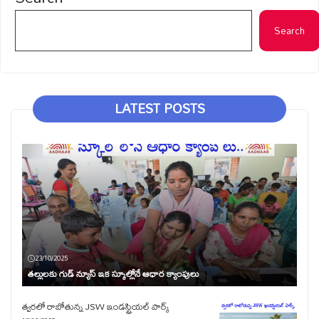
Search
LATEST POSTS
23/10/2025
తల్లులకు గుడ్ న్యూస్ ఇక స్కూల్లోనే ఆధార క్యాంపులు
త్వరలో రాబోతున్న JSW ఇండస్ట్రియల్ పార్క్