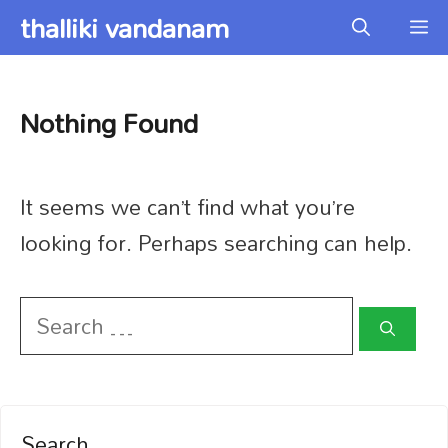
Skip
thalliki vandanam
Me
to
content
Nothing Found
It seems we can’t find what you’re
looking for. Perhaps searching can help.
Search
for:
Search