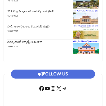
16/10/2025
212 కోట్ల నిర్మాణంతో రానున్న రాజ్ భవన్
16/10/2025
పాడి, ఆక్వా రైతులకు కేంద్ర గుడ్ న్యూస్
18/09/2025
గవర్నమెంట్ స్కూల్స్ ఆ మజాకా…
16/09/2025
FOLLOW US
Facebook
YouTube
Instagram
X
Telegram